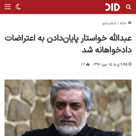
جستجو برای
من
تغییر پ
خانه
/
اسلایدشو
عبدالله خواستار پایان‌دادن به اعتراضات
دادخواهانه شد
۹:۴۵ ق.ظ ۱۵ جوزا ۱۳۹۶
17