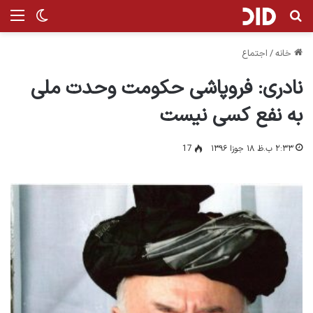
جستجو برای
من
تغییر پ
خانه
/
اجتماع
نادری: فروپاشی حکومت وحدت ملی
به نفع کسی نیست
۲:۳۳ ب.ظ ۱۸ جوزا ۱۳۹۶
17