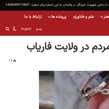
 با بخش شهروند خبرنگار، در واتساپ به این شماره پیام بدهید: 4366499110607+
هنر
علم و فناوری
پرونده ها
ارتباط با ما
تغییر پ
جست
پشتو
English
م در ولایت فاریاب
18