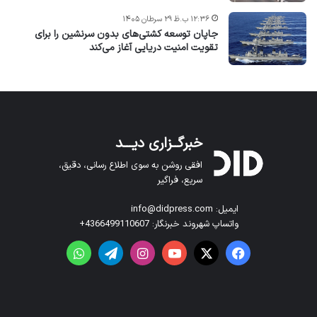
۱۲:۳۶ ب.ظ ۲۹ سرطان ۱۴۰۵
جاپان توسعه کشتی‌های بدون سرنشین را برای
تقویت امنیت دریایی آغاز می‌کند
خبرگــزاری دیـــد
افقی روشن به سوی اطلاع رسانی، دقیق،
سریع، فراگیر
ایمیل: info@didpress.com
واتساپ شهروند خبرنگار: 4366499110607+
فیس بوک
X
یوتیوب
اینستاگرام
تلگرام
واتس آپ