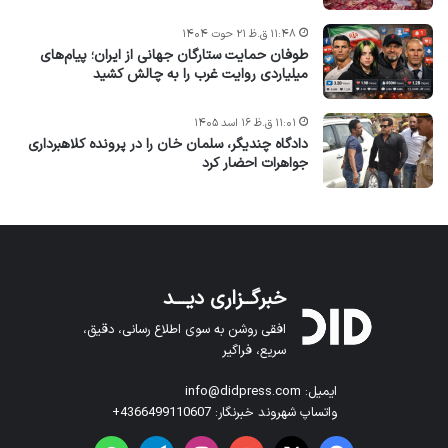
۱۱:۴۸ ق.ظ ۲۱ حوت ۱۴۰۴
طوفان حمایت ستارگان جهانی از ایران؛ پیام‌های
میلیاردی روایت غرب را به چالش کشید
۱۱:۰۱ ق.ظ ۱۶ اسد ۱۴۰۵
دادگاه چندیگر، سلمان خان را در پرونده کلاهبرداری
جواهرات احضار کرد
خبرگــزاری دیـــد
افقی روشن به سوی اطلاع رسانی، دقیق،
سریع، فراگیر
ایمیل: info@didpress.com
واتساپ شهروند خبرنگار: 4366499110607+