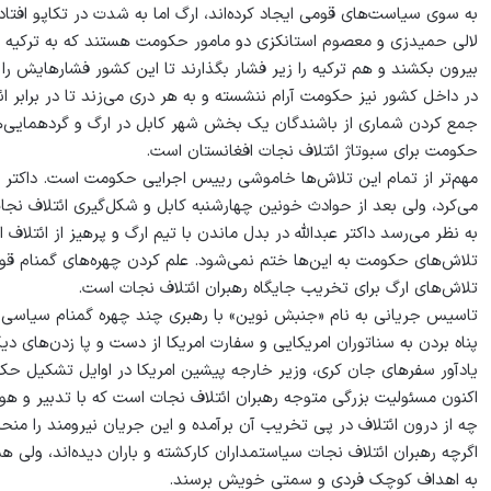
به سوی سیاست‌های قومی ایجاد کرده‌اند، ارگ اما به شدت در تکاپو افتاده 
لالی حمیدزی و معصوم استانکزی دو مامور حکومت هستند که به ترکیه رفته
بیرون بکشند و هم ترکیه را زیر فشار بگذارند تا این کشور فشارهایش را 
در داخل کشور نیز حکومت آرام ننشسته و به هر دری می‌زند تا در برابر 
جمع کردن شماری از باشندگان یک بخش شهر کابل در ارگ و گردهمایی‌ه
حکومت برای سبوتاژ ائتلاف نجات افغانستان است.
مهم‌تر از تمام این تلاش‌ها خاموشی رییس اجرایی حکومت است. داکتر 
می‌کرد، ولی بعد از حوادث خونین چهارشنبه کابل و شکل‌گیری ائتلاف نجات
به نظر می‌رسد داکتر عبدالله در بدل ماندن با تیم ارگ و پرهیز از ائتل
تلاش‌های حکومت به این‌ها ختم نمی‌شود. علم کردن چهره‌های گمنام قومی
تلاش‌های ارگ برای تخریب جایگاه رهبران ائتلاف نجات است.
تاسیس جریانی به نام «جنبش نوین» با رهبری چند چهره گمنام سیاسی و 
پناه‌ بردن به سناتوران امریکایی و سفارت امریکا از دست و پا زدن‌های 
یادآور سفرهای جان کری، وزیر خارجه پیشین امریکا در اوایل تشکیل 
اکنون مسئولیت بزرگی متوجه رهبران ائتلاف نجات است که با تدبیر و هو
چه از درون ائتلاف در پی تخریب آن برآمده و این جریان نیرومند را منح
اگرچه رهبران ائتلاف نجات سیاستمداران کارکشته و باران دیده‌اند، ولی 
به اهداف کوچک فردی و سمتی خویش برسند.