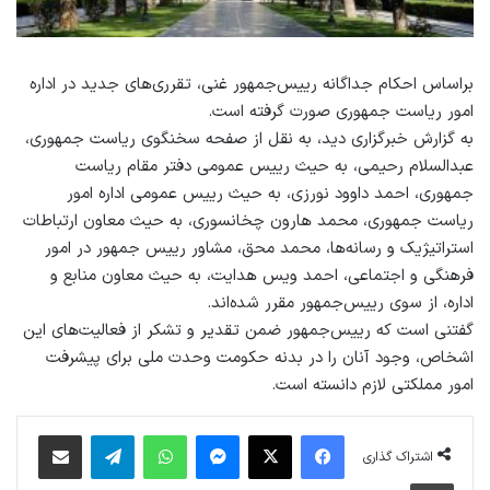
براساس احکام جداگانه رییس‌جمهور غنی، تقرری‌های جدید در اداره
امور ریاست جمهوری صورت گرفته است.
به گزارش خبرگزاری دید، به نقل از صفحه سخنگوی ریاست جمهوری،
عبدالسلام رحیمی، به حیث رییس عمومی دفتر مقام ریاست
جمهوری، احمد داوود نورزی، به حیث رییس عمومی اداره امور
ریاست جمهوری، محمد هارون چخانسوری، به حیث معاون ارتباطات
استراتیژیک و رسانه‌ها، محمد محق، مشاور رییس جمهور در امور
فرهنگی و اجتماعی، احمد ویس هدایت، به حیث معاون منابع و
اداره، از سوی رییس‌جمهور مقرر شده‌اند.
گفتنی است که رییس‌جمهور ضمن تقدیر و تشکر از فعالیت‌های این
اشخاص، وجود آنان را در بدنه حکومت وحدت ملی برای پیشرفت
امور مملکتی لازم دانسته است.
فیس بوک
X
پیام رسان
واتس آپ
تلگرام
اشتراک گذاری از طریق ایمیل
اشتراک گذاری
چاپ