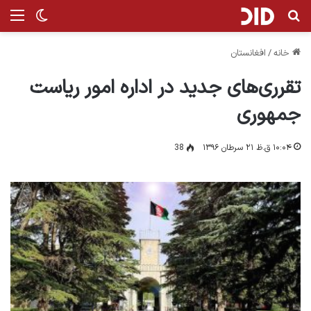
جستجو برای
من
تغییر پ
خانه
/
افغانستان
تقرری‌‌های جدید در اداره امور ریاست
جمهوری
۱۰:۰۴ ق.ظ ۲۱ سرطان ۱۳۹۶
38