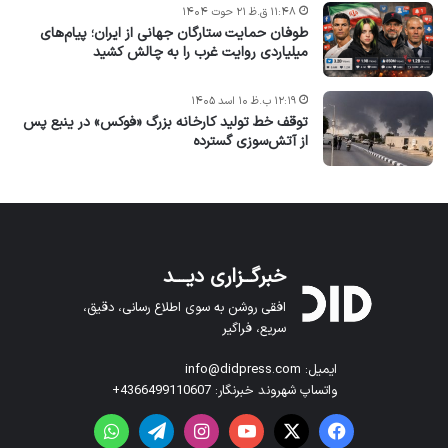
۱۱:۴۸ ق.ظ ۲۱ حوت ۱۴۰۴
طوفان حمایت ستارگان جهانی از ایران؛ پیام‌های
میلیاردی روایت غرب را به چالش کشید
۱۲:۱۹ ب.ظ ۱۰ اسد ۱۴۰۵
توقف خط تولید کارخانه بزرگ «فوکس» در ینبع پس
از آتش‌سوزی گسترده
خبرگــزاری دیـــد
افقی روشن به سوی اطلاع رسانی، دقیق،
سریع، فراگیر
ایمیل: info@didpress.com
واتساپ شهروند خبرنگار: 4366499110607+
فیس بوک
X
یوتیوب
اینستاگرام
تلگرام
واتس آپ