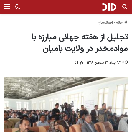
جستجو برای
من
تغییر پ
خانه
/
افغانستان
تجلیل از هفته جهانی مبارزه با
موادمخدر در ولایت بامیان
۱:۳۴ ب.ظ ۲۱ سرطان ۱۳۹۶
61