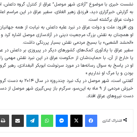
نشست خبری با موضوع “آزادی شهر موصل” عراق از کنترل گروه داعش، امر
به گزارش خبرگزاری دید، فرزدق زھیر الغلای، سفیر عراق در این مراسم ا
دولت عراق برگشته است.
وی افزود: ملت و دولت عراق در نبرد علیه داعش به نیابت از همه جهانیان
او همچنان به نقش بزرگ مرجعیت دینی در آزادسازی موصل اشاره کرد 
«الحشد الشعبی» یا بسیج مردمی نقش بسیار پررنگی داشت.
سفیر عراق با یادآوری کمک‌های کشورهای دیگر در پیروزی بر داعش در عرا
یا خارج از آن، با حمایت‌شان از حکومت عراق در این نبرد نقش مهمی را ای
او در پاسخ به سوال رسانه‌ها در مورد سرنوشت ابوبکر البغدادی، رهبر گر
بودن و یا مرگ او نداریم.»
گفتنی است، شهر موصل د
خیزش مردمی از ۹ ماه به این‌سو، سرگرم باز پس‌گیری شهر مو
دست نیروهای عراق افتاد.
فیس بوک
X
پیام رسان
واتس آپ
تلگرام
اشتراک گذاری از طریق ایمیل
اشتراک گذاری