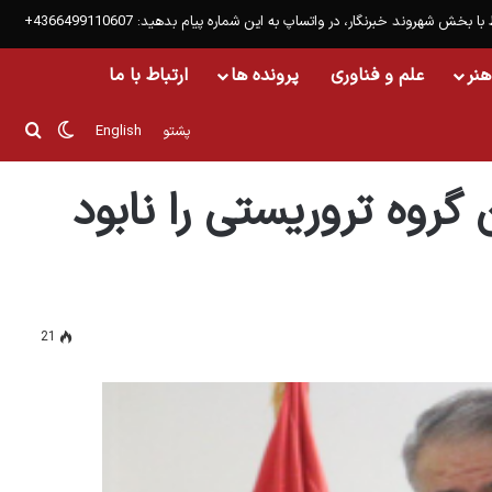
 با بخش شهروند خبرنگار، در واتساپ به این شماره پیام بدهید: 4366499110607+
هنر
علم و فناوری
پرونده ها
ارتباط با ما
تغییر پ
جست
پشتو
English
گروه تروریستی را نابود
21