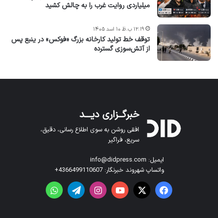
میلیاردی روایت غرب را به چالش کشید
۱۲:۱۹ ب.ظ ۱۰ اسد ۱۴۰۵
توقف خط تولید کارخانه بزرگ «فوکس» در ینبع پس
از آتش‌سوزی گسترده
خبرگــزاری دیـــد
افقی روشن به سوی اطلاع رسانی، دقیق،
سریع، فراگیر
ایمیل: info@didpress.com
واتساپ شهروند خبرنگار: 4366499110607+
فیس بوک
X
یوتیوب
اینستاگرام
تلگرام
واتس آپ