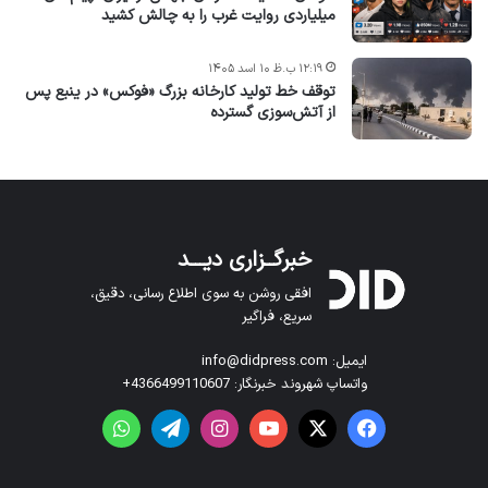
میلیاردی روایت غرب را به چالش کشید
۱۲:۱۹ ب.ظ ۱۰ اسد ۱۴۰۵
توقف خط تولید کارخانه بزرگ «فوکس» در ینبع پس
از آتش‌سوزی گسترده
خبرگــزاری دیـــد
افقی روشن به سوی اطلاع رسانی، دقیق،
سریع، فراگیر
ایمیل: info@didpress.com
واتساپ شهروند خبرنگار: 4366499110607+
فیس بوک
X
یوتیوب
اینستاگرام
تلگرام
واتس آپ