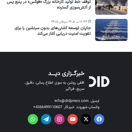
توقف خط تولید کارخانه بزرگ «فوکس» در ینبع پس
از آتش‌سوزی گسترده
۱۲:۳۶ ب.ظ ۲۹ سرطان ۱۴۰۵
جاپان توسعه کشتی‌های بدون سرنشین را برای
تقویت امنیت دریایی آغاز می‌کند
خبرگــزاری دیـــد
افقی روشن به سوی اطلاع رسانی، دقیق،
سریع، فراگیر
ایمیل: info@didpress.com
واتساپ شهروند خبرنگار: 4366499110607+
فیس بوک
X
یوتیوب
اینستاگرام
تلگرام
واتس آپ