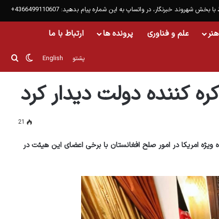
 با بخش شهروند خبرنگار، در واتساپ به این شماره پیام بدهید: 4366499110607+
هنر
علم و فناوری
پرونده ها
ارتباط با ما
تغییر پو
جست
پشتو
English
ره کننده دولت دیدار کرد
21
ه ویژه امریکا در امور صلح افغانستان با برخی اعضای این هیئت در