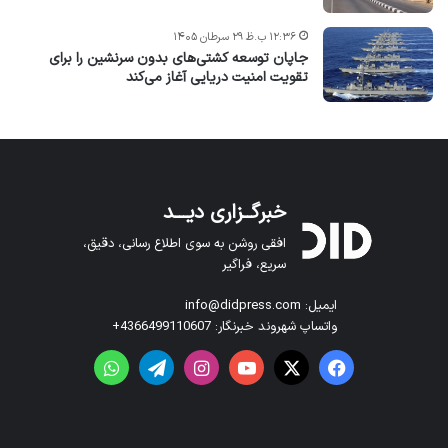
۱۲:۳۶ ب.ظ ۲۹ سرطان ۱۴۰۵
جاپان توسعه کشتی‌های بدون سرنشین را برای
تقویت امنیت دریایی آغاز می‌کند
خبرگــزاری دیـــد
افقی روشن به سوی اطلاع رسانی، دقیق،
سریع، فراگیر
ایمیل: info@didpress.com
واتساپ شهروند خبرنگار: 4366499110607+
فیس بوک
X
یوتیوب
اینستاگرام
تلگرام
واتس آپ