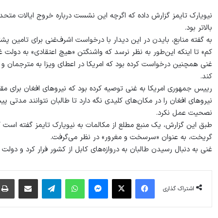
نیویارک تایمز گزارش داده که اگرچه این نشست درباره خروج ایالات متحد
بالاتر بود.
به گفته منابع، بایدن در این دیدار با درخواست اشرف‌غنی برای تامین پش
کم» تا اینکه این‌طور به نظر نرسد که واشنگتن «هیچ اعتقادی» به دولت غن
غنی همچنین درخواست کرده‌ بود که امریکا در اعطای ویزا به مترجمان و 
کند.
رییس جمهوری امریکا به غنی توصیه کرده‌ بود که نیروهای افغان برای مقاب
نیروهای افغان را در مکان‌های کلیدی نگه دارد تا طالبان نتوانند مدتی پ
نصحیت عمل نکرد.
طبق این گزارش، یک منبع مطلع از مکالمات به نیویارک تایمز گفته است که
گریخت، به عنوان «سرسخت و مغرور» در نظر می‌گرفت.
غنی به دنبال رسیدن طالبان به دروازه‌های کابل از کشور فرار کرد و دولت 
فیس بوک
X
پیام رسان
واتس آپ
تلگرام
اشتراک گذاری از طریق ایمیل
اشتراک گذاری