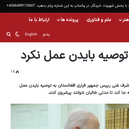
 با بخش شهروند خبرنگار، در واتساپ به این شماره پیام بدهید: 4366499110607+
هنر
علم و فناوری
پرونده ها
ارتباط با ما
تغییر پو
جست
پشتو
English
 توصیه بایدن عمل نکرد
19
 اشرف غنی رییس جمهور فراری افغانستان به توصیه بایدن عمل
ه جا کند تا مدتی طالبان نتوانند پیشروی کنند.