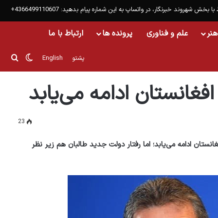
 با بخش شهروند خبرنگار، در واتساپ به این شماره پیام بدهید: 4366499110607+
هنر
علم و فناوری
پرونده ها
ارتباط با ما
تغییر پو
جست
پشتو
English
افغانستان ادامه می‌یابد
23
ستان ادامه می‌یابد؛ اما رفتار دولت جدید طالبان هم زیر نظر