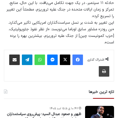
حادثه ۱۱ سپتمبر، در یک جهت تکامل می‌یافت. با این حال، منابع،
تمرکز و زمان ایالات متحده در جنگ علیه تروریزم، مطمئناً این تغییر
را تسریع کرد».
این تغییر به شدت بر نسل سیاست‌گذاران امریکایی تأثیر می‌گذارد.
«بن رودز» مشاور سابق اوباما می‌نویسد: «از نظر نفوذ جئوپولیتیک،
[حزب کمونیست چین] از جنگ علیه تروریزم، بیشترین بهره را برده
است».
فیس بوک
X
پیام رسان
واتس آپ
تلگرام
اشتراک گذاری از طریق ایمیل
اشتراک گذاری
چاپ
تازه ترین خبرها
۱۰:۴۲ ق.ظ ۱۵ اسد ۱۴۰۵
ظهور و صعود عبدال السید؛ پیش‌روی سیاستمداران