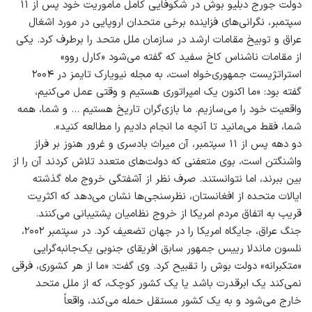
دولت جورج دبلیو بوش در شکوفایی کامل ماموریت خود پس از ۱۱
سپتمبر، نگرانی‌های فزاینده برخی متحدان اروپایی در مورد اشغال
عراق و توبیخ مقامات ارشد در سازمان ملل متحد را برطرف کرد. یکی
از مقامات ناشناس کاخ سفید که گفته می‌شود «کارل روو»
استراتژیست جمهوری‌خواه است، به مجله نیویارک تایمز در ۲۰۰۴
گفته بود: «ما اکنون یک امپراتوری هستیم و وقتی عمل می‌کنیم،
واقعیت خود را می‌سازیم. ما بازی‌گران تاریخ هستیم … و شما، همه
شما، فقط می‌مانید تا آنچه ما انجام دادیم را مطالعه کنید».
دو دهه پس از ۱۱ سپتمبر، آن میراث بادسری و غرور هنوز بر فراز
واشنگتن است، بوی متعفنی که دولت‌های متعدد تلاش کردند آن را از
بین ببرند، اما نتوانستند. صرف نظر از آشفتگی خروج ماه گذشته
ایالات متحده از افغانستان، نظرسنجی‌ها نشان می‌دهد که اکثریت
قریب به اتفاق مردم امریکا از خروج نظامیان پشتیبانی می‌کنند.
جنگ عراق، جایگاه امریکا را در جهان تضعیف کرد. در سپتمبر ۲۰۰۲،
نلسون ماندلا رییس جمهور سابق افریقای جنوبی یک‌جانبه‌گرایی
«متکبرانه» دولت بوش را تقبیح کرد. وی گفت: «ما از هر کشوری، فرقی
نمی‌کند یک ابرقدرت باشد یا یک کشور کوچک، که از ملل متحد
خارج می‌شود و به یک کشور مستقل حمله می‌کند، واقعاً