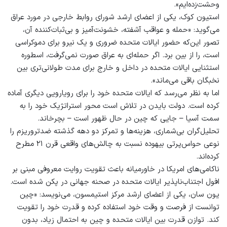
وحشت‌زده‌ایم».
استیون کوک، یکی از اعضای ارشد شورای روابط خارجی در مورد عراق
می‌گوید: «حمله و عواقب آشفته، خشونت‌آمیز و بی‌ثبات‌کننده آن،
تصور این‌که حضور ایالات متحده ضروری و یک نیرو برای دموکراسی
است، را از بین برد. اگر حمله‌ای به عراق صورت نمی‌گرفت، اسطوره
استثنایی ایالات متحده در داخل و خارج برای مدت طولانی‌تری بین
نخبگان باقی می‌ماند».
اما به نظر می‌رسد که ایالات متحده خود را برای رویارویی دیگری آماده
کرده است. دولت بایدن در تلاش است محور استراتژیک خود را به
سمت آسیا – جایی که چین در حال ظهور است – بچرخاند.
تحلیل‌گران بی‌شماری، هزینه‌ها و تمرکز دو دهه گذشته ضدتروریزم را
نوعی حواس‌پرتی بیهوده نسبت به چالش‌های واقعی قرن ۲۱ مطرح
کرده‌اند.
ناکامی‌های امریکا در خاورمیانه باعث تقویت روایت معروفی مبنی بر
افول اجتناب‌ناپذیر ایالات متحده در صحنه جهانی در پکن شده است.
یون سان، یکی از اعضای ارشد مرکز استیمسون، می‌نویسد: «چین
توانست از فرصت و وقت خود استفاده کرده و قدرت خود را تقویت
کند. توازن قدرت بین ایالات متحده و چین به احتمال زیاد، بدون