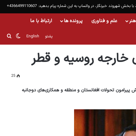
 با بخش شهروند خبرنگار، در واتساپ به این شماره پیام بدهید: 4366499110607+
هنر
علم و فناوری
پرونده ها
ارتباط با ما
تغییر پو
جست
پشتو
English
ی خارجه روسیه و قطر
25
اش پیرامون تحولات افغانستان و منطقه و همکاری‌های دوجانبه