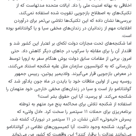
اخلاقی به بهانه امنیت ملی را داد. ایالات متحده مدتهاست که از
تکنیک‌های به اصطلاح بازجویی تقویت شده استفاده نمی‌کند،
بررسی‌ها نشان داده که این تکنیک‌ها تلاشی بی‌ثمر برای درآوردن
اطلاعات مهم از زندانیان در زندان‌های مخفی سیا و یا گوانتانامو بوده
است.
اما شکنجه‌های تحت مجازات دولت لکه‌ای بر اعتبار این کشور شد و
اقتدار آن را برای مقابله با سرکوب در جاهای دیگر کاهش داد. حتی
امروز، برخی از مقامات سابق دولت بوش هنگام سفر به اروپا توسط
بازرسانی که به کنوانسیون سازمان ملل علیه شکنجه استناد می‌کنند،
در معرض بازجویی قرار می‌گیرند. ولادیمیر پوتین، رییس جمهور
روسیه پس از اولین ملاقات خود با بایدن در ماه جون یادآور شد که
گوانتانامو باز است و سیا در زندان‌های مخفی خارجی خود متهمان را
شکنجه می‌کند. او پرسید: آیا این حقوق بشر است؟
استفاده از شکنجه تلاش برای محاکمه پنج مرد متهم به توطئه
برنامه‌ریزی برای حملات ۱۱ سپتمبر را سخت کرد. «ادل ولتی» که
پسرش «تیموتی» آتش نشان، در ۱۱ سپتمبر در نیویارک کشته شد،
می‌گوید: شکنجه وجود داشت. آیا کمیسیون‌های نظامی در گوانتانامو
می‌توانند عدالت را برقرار کنند؟ این واقعیت که کشور من می‌تواند