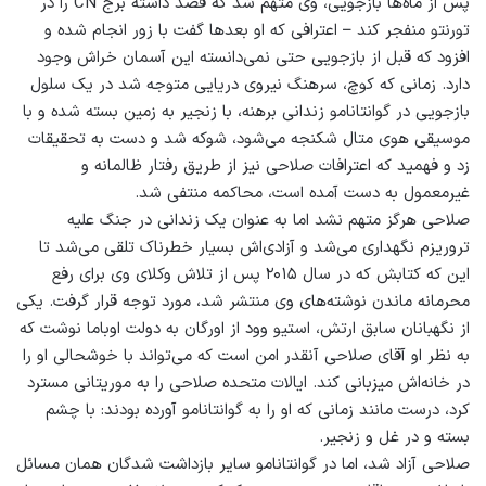
پس از ماه‌ها بازجویی، وی متهم شد که قصد داشته برج CN را در
تورنتو منفجر کند – اعترافی که او بعدها گفت با زور انجام شده و
افزود که قبل از بازجویی حتی نمی‌دانسته این آسمان خراش وجود
دارد. زمانی که کوچ، سرهنگ نیروی دریایی متوجه شد در یک سلول
بازجویی در گوانتانامو زندانی برهنه، با زنجیر به زمین بسته شده و با
موسیقی هوی متال شکنجه می‌شود، شوکه شد و دست به تحقیقات
زد و فهمید که اعترافات صلاحی نیز از طریق رفتار ظالمانه و
غیرمعمول به دست آمده است، محاکمه منتفی شد.
صلاحی هرگز متهم نشد اما به عنوان یک زندانی در جنگ علیه
تروریزم نگهداری می‌شد و آزادی‌اش بسیار خطرناک تلقی می‌شد تا
این که کتابش که در سال ۲۰۱۵ پس از تلاش وکلای وی برای رفع
محرمانه ماندن نوشته‌های وی منتشر شد، مورد توجه قرار گرفت. یکی
از نگهبانان سابق ارتش، استیو وود از اورگان به دولت اوباما نوشت که
به نظر او آقای صلاحی آنقدر امن است که می‌تواند با خوشحالی او را
در خانه‌اش میزبانی کند. ایالات متحده صلاحی را به موریتانی مسترد
کرد، درست مانند زمانی که او را به گوانتانامو آورده بودند: با چشم
بسته و در غل و زنجیر.
صلاحی آزاد شد، اما در گوانتانامو سایر بازداشت شدگان همان مسائل