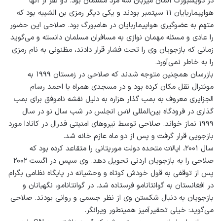
در دویسبورگ آلمان میزبان سه مرد مسلمان بود. دو نفر از آنها
هواپیماربایان ۱۱ سپتمبر بودند و یکی دیگر رمزی بن الشیبه بود که
متهم به عضوگیری هواپیماربایان در هامبورگ بود. صلاحی این حضور
را عادی و مسئله مهمان نوازی به مسافران مسلمان دانسته و می‌گوید
زمانی که بازجویان وی را تحت فشار قرار دادند، مظنونی به نام رمزی
را به خاطر نمی‌آورد.
بازرسان همچنین متوجه شدند که صلاحی در زمستان ۱۹۹۹ به
مونترال نقل مکان کرده بود و در مسجدی همراه با احمد رسام
الجزایری معروف به بمب گذار هزاره به دلیل نقشه ناموفق برای بمب
گذاری در فرودگاه بین‌المللی لاس انجلس در شب سال نو در سال
۱۹۹۹ نماز خواند. صلاحی توسط نیروهای امنیتی فدرال در کانادا مورد
بازجویی قرار گرفت و پس از دو ماه عازم خانه شد.
سال ۲۰۰۱، ایالات متحده دولت موریتانی را متقاعد کرده بود که
صلاحی را به بازجویان اردنی تحویل دهد. وی سپس در اگست ۲۰۰۲
پس از توقفی به قول خودش کوتاه و وحشیانه در پایگاه نظامی بگرام
در افغانستان به گوانتانامو فرستاده شد. در گوانتانامو، نگهبانان و
بازجویان به دنبال شکستن وی از نظر جسمی و روانی بودند. صلاحی
می‌گوید: خیلی تحقیرآمیز همینطور ویرانگر.