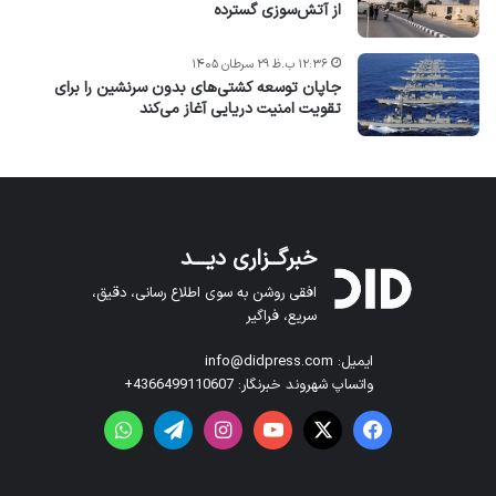
از آتش‌سوزی گسترده
۱۲:۳۶ ب.ظ ۲۹ سرطان ۱۴۰۵
جاپان توسعه کشتی‌های بدون سرنشین را برای
تقویت امنیت دریایی آغاز می‌کند
خبرگــزاری دیـــد
افقی روشن به سوی اطلاع رسانی، دقیق،
سریع، فراگیر
ایمیل: info@didpress.com
واتساپ شهروند خبرنگار: 4366499110607+
فیس بوک
X
یوتیوب
اینستاگرام
تلگرام
واتس آپ