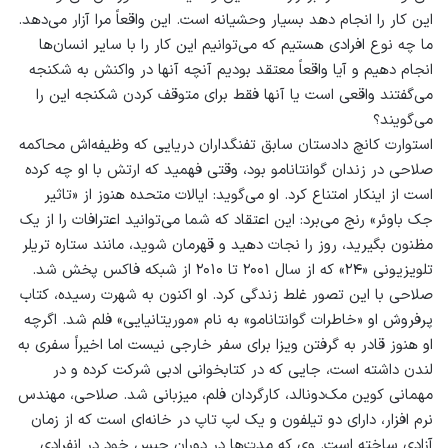
این کار را انجام دهد بسیار وحشیانه است. این واقعاً مرا آزار می‌دهد.
ما چه نوع افرادی هستیم که می‌توانیم این کار را با سایر انسان‌ها
انجام دهیم و آیا واقعاً معتقد بودیم آنچه آنها در واکنش به شکنجه
می‌گفتند واقعی است یا آنها فقط برای متوقف کردن شکنجه این را
می‌گویند؟
استوارت کانچ دادستان سابق تفنگداران دریایی که وظیفه‌اش محاکمه
صلاحی در زندان گوانتانامو بود، وقتی فهمید که ارتش با او چه کرده
است از اینکار امتناع کرد. او می‌گوید: ایالات متحده هنوز از «تاثیر
جک باوئر» رنج می‌برد: این اعتقاد که شما می‌توانید اعترافات را از یک
مظنون بگیرید، روز را نجات دهید و قهرمان شوید، مانند ستاره تریلر
تلویزیونی «۲۴» که از سال ۲۰۰۱ تا ۲۰۱۰ از شبکه فاکس پخش شد.
صلاحی با این تصور غلط زندگی کرد. او اکنون به شهرت رسیده، کتاب
پرفروش او «خاطرات گوانتانامو» به نام «موریتانیایی» فلم شد. اگرچه
او هنوز قادر به گرفتن ویزا برای سفر خارجی نیست اما اخیراً سفری به
لندن داشته است، جایی که در کتابخوانی ادبی شرکت کرده و در
مهمانی کوین مک‌دونالد، کارگردان فلم، میزبانی شد. صلاحی، مهندس
نرم افزار، دارای دو تیلفون و یک لپ تاپ در خانه‌ای است که از زمان
آزادی ساخته است. وی که مدت‌ها در دوران حبس خود در انفرادی