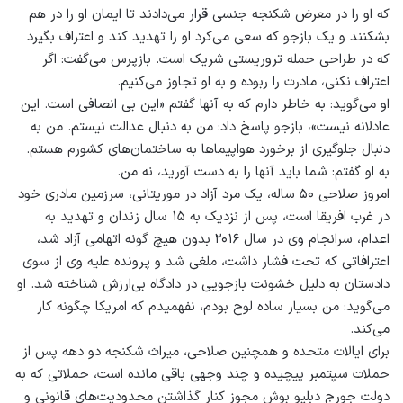
که او را در معرض شکنجه جنسی قرار می‌دادند تا ایمان او را در هم
بشکنند و یک بازجو که سعی می‌کرد او را تهدید کند و اعتراف بگیرد
که در طراحی حمله تروریستی شریک است. بازپرس می‌گفت: اگر
اعتراف نکنی، مادرت را ربوده و به او تجاوز می‌کنیم.
او می‌گوید: به خاطر دارم که به آنها گفتم «این بی انصافی است. این
عادلانه نیست»، بازجو پاسخ داد: من به دنبال عدالت نیستم. من به
دنبال جلوگیری از برخورد هواپیماها به ساختمان‌های کشورم هستم.
به او گفتم: شما باید آنها را به دست آورید، نه من.
امروز صلاحی ۵۰ ساله، یک مرد آزاد در موریتانی، سرزمین مادری خود
در غرب افریقا است، پس از نزدیک به ۱۵ سال زندان و تهدید به
اعدام، سرانجام وی در سال ۲۰۱۶ بدون هیچ گونه اتهامی آزاد شد،
اعترافاتی که تحت فشار داشت، ملغی شد و پرونده علیه وی از سوی
دادستان به دلیل خشونت بازجویی در دادگاه بی‌ارزش شناخته شد. او
می‌گوید: من بسیار ساده لوح بودم، نفهمیدم که امریکا چگونه کار
می‌کند.
برای ایالات متحده و همچنین صلاحی، میراث شکنجه دو دهه پس از
حملات سپتمبر پیچیده و چند وجهی باقی مانده است، حملاتی که به
دولت جورج دبلیو بوش مجوز کنار گذاشتن محدودیت‌های قانونی و