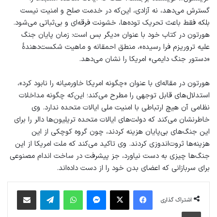
گسترش می‌دهد، نه آزادی، این‌‌که در خدمت صلح و امنیت نیست
بلکه فقط باعث تحریک توده‌ها، خشونت فرقه‌ای و بی‌ثباتی می‌شود.
هورتون در کتاب خود با عنوان «دیگر بس است: زمان پایان جنگ
علیه تروریزم فرا رسیده»، منطق احمقانه و ماهیت شکست‌دهندۀ
«دستور جنگ دایمی» امریکا را نشان می‌دهد.
هورتون در مقاله‌ای با عنوان «چگونه امریکا خاورمیانه را نابود کرد»،
استدلال‌های قابل توجهی را مطرح می‌کند؛ این‌که چگونه مداخلات
نظامی آن هیچ ارتباطی با امنیت ملی ایالات متحده ندارد. وی
خاطرنشان می‌کند که دولت‌های ایالات متحده تریلیون‌ها دالر را برای
این جنگ‌های بی‌پایان هزینه کردند، چون گروه کوچکی از این
هزینه‌ها ثروت‌اندوزی کردند. وی تاکید می‌کند که ملت امریکا از این
جنگ‌ها چیزی به دست نیاورد، جز پیشرفت در ساخت اندام مصنوعی
برای سربازانی که اعضای بدن خود را از دست داده‌اند.
فیس بوک
X
پیام رسان
واتس آپ
تلگرام
اشتراک گذاری از طریق ایمیل
اشتراک گذاری
چاپ