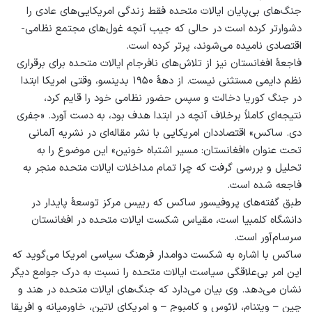
جنگ‌های بی‌پایان ایالات متحده فقط زندگی امریکایی‌های عادی را
دشوارتر کرده است در حالی که جیب آنچه غول‌های مجتمع نظامی-
اقتصادی نامیده می‌شوند، پرتر کرده است.
فاجعۀ افغانستان نیز از تلاش‌های نافرجام ایالات متحده برای برقراری
نظم دایمی مستثنی نیست. از دهۀ ۱۹۵۰ بدینسو، وقتی امریکا ابتدا
در جنگ کوریا دخالت و سپس حضور نظامی خود را قایم کرد،
نتیجه‌ای کاملاً برخلاف آنچه در ابتدا هدف بود، به دست آورد. «جفری
دی. ساکس» اقتصاددان امریکایی با نشر مقاله‌ای در نشریه آلمانی
تحت عنوان «افغانستان: مسیر اشتباه خونین»‌ این موضوع را به
تحلیل و بررسی گرفت که چرا تمام مداخلات ایالات متحده منجر به
فاجعه شده است.
طبق گفته‌های پروفیسور ساکس که رییس مرکز توسعۀ پایدار در
دانشگاه کلمبیا است، مقیاس شکست ایالات متحده در افغانستان
سرسام‌آور است.
ساکس با اشاره به شکست دوامدار فرهنگ سیاسی امریکا می‌گوید که
این امر بی‌علاقگی سیاست ایالات متحده را نسبت به درک جوامع دیگر
نشان می‌دهد. وی بیان می‌دارد که جنگ‌های ایالات متحده در هند و
چین – ویتنام، لائوس و کامبوج – و امریکای لاتین، خاورمیانه و افریقا