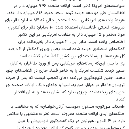
سیاست‌های امریکا کافی است. ایالات متحده ۹۴۶ میلیارد دالر در
افغانستان طی دو دهه هزینه کرده است. حدود ۸۱۶ میلیارد دالر فقط
هزینۀ واحد‌های امریکایی شده است؛ در حالی که ۸۳ میلیارد دالر برای
نیروهای امنیتی افغانستان استفاده شده؛ ۱۰ میلیارد دالر برای کنترول
مواد مخدر و ۱۵ میلیارد دالر به مقامات امریکایی در این کشور
اختصاص یافته است. بنابر این، ۲۱ میلیارد دالر باقی‌مانده برای
کمک‌های اقتصادی هزینه شده است، یعنی چیزی کمک‌تر از ۲ درصد
کل هزینه‌ها. زیرساخت‌های این کشور کاملاً مثل گذشته است.
وی با بیان این‌که رسانه‌های امریکایی پس از ورود طا-لبان به کابل
سعی کردند شکست امریکا را به خاطر فساد جاری در افغانستان جلوه
دهند، چنین نتیجه‌گیری می‌کند: «جای تعجب نیست که پس از صرف
تریلیون‌ها دالر در عراق، سوریه، لیبیا و جاهای دیگر، ایالات متحده جز
خون‌های ریخته‌شده، چیزی ندارد که نشان بدهد و به آن افتخار
کند».
«اسکات هورتون» مسئول «موسسه آزادی‌خواهان» که به مخالفت با
جنگ‌های ابدی ایالات متحده معروف است، نظرات مشابهی با ساکس
دارد. در ۴ اکتوبر، هورتون در یک گفت‌وگوی تلویزیونی با «بیل
کریستول»، نویسنده برجسته، گفت که ایالات متحده استبداد را