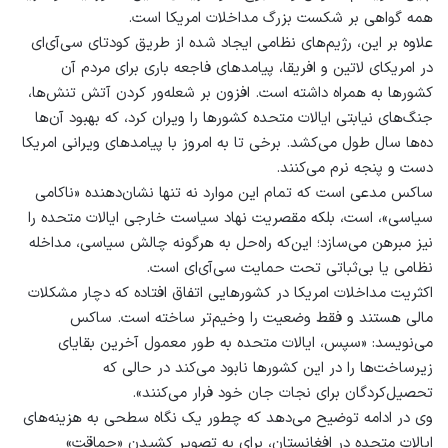
همه گواهی بر شکست بزرگ مداخلات امریکا است.
علاوه بر این، رژیم‌های نظامی ایجاد شده از طریق کودتای سی‌آی‌ای
در امریکای لاتین و افریقا، پیامدهای فاجعه باری برای مردم آن
کشورها به همراه داشته است. افزون بر شعله‌ور کردن آتش تنش‌ها،
جنگ‌های نیابتی ایالات متحده کشورها را ویران کرد، که بهبود آن‌ها
ده‌ها سال طول می‌کشد. برخی تا به امروز با پیامدهای ویرانی امریکا
دست‌ و پنجه نرم می‌کنند.
ساکس مدعی است که تمام این موارد نه تنها نشان‌دهنده «ناکامی
سیاسی»، است، بلکه مقصریت نهاد سیاست خارجی ایالات متحده را
نیز مبرهن می‌سازد؛ این‌که راه‌حل به هرگونه چالش سیاسی، مداخله
نظامی یا بی‌ثباتی تحت حمایت سی‌آی‌ای است.
اکثریت مداخلات امریکا در کشورهایی اتفاق افتاده که دچار مشکلات
مالی هستند و فقط وضعیت را وخیم‌تر ساخته است. ساکس
می‌نویسد: «سپس، ایالات متحده به طور معمول آخرین بقایای
زیرساخت‌ها را در این کشورها نابود می‌کند در حالی که
تحصیل‌کردگان برای نجات جان خود فرار می‌کنند».
وی در ادامه توضیح می‌دهد که چطور یک نگاه سطحی به هزینه‌های
ایالات متحده در افغانستان، برای به تصویر کشیدن «حماقت»