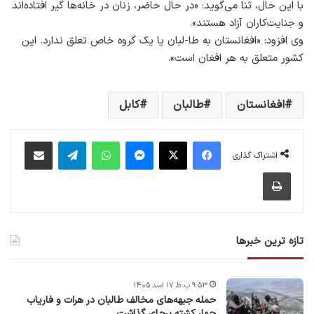
با این حال، ثنا می‌گوید: «در حال حاضر، زنان در خانه‌ها گیر افتاده‌اند
و جنایت‌کاران آزاد هستند».
وی افزود: «افغانستان به طا-لبان یا یک گروه خاص تعلق ندارد. این
کشور متعلق به هر افغان است‌».
افغانستان
طالبان
کابل
فیس بوک
X
پیام رسان
واتس آپ
تلگرام
اشتراک گذاری از طریق ایمیل
اشتراک گذاری
چاپ
تازه ترین خبرها
۹:۵۳ ب.ظ ۱۷ اسد ۱۴۰۵
حمله جبهه‌های مخالف طالبان در هرات و فاریاب
چهار کشته برجای گذاشت