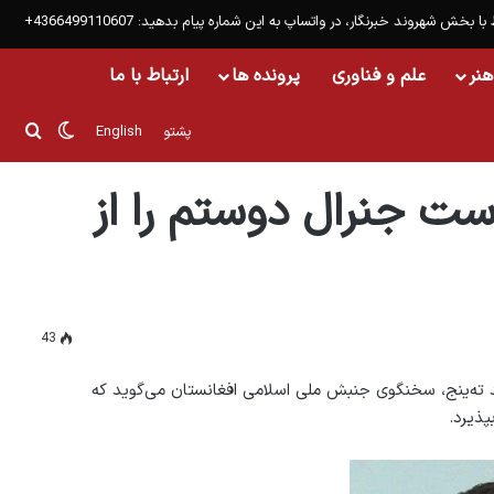
 با بخش شهروند خبرنگار، در واتساپ به این شماره پیام بدهید: 4366499110607+
هنر
علم و فناوری
پرونده ها
ارتباط با ما
تغییر پ
جست
پشتو
English
ند
ست جنرال دوستم را از
43
 ته‌ینج، سخنگوی جنبش ملی اسلامی افغانستان می‌گوید که
ذیرد.