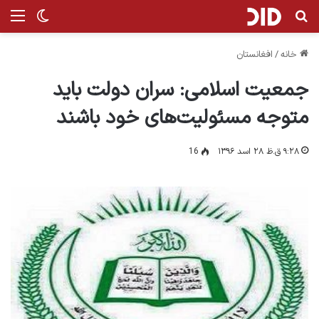
جستجو برای
من
تغییر پ
خانه
/
افغانستان
جمعیت اسلامی: سران دولت باید
متوجه مسئولیت‌های خود باشند
۹:۲۸ ق.ظ ۲۸ اسد ۱۳۹۶
16