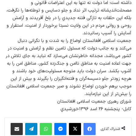
داشته است؛ اما دولت نه تنها به این اعتراضات قانونی و
مصحلت‌اندیشانه ترتیب اثر نداد و جلو دسایس و توطئه‌ها را نگرفت،
بلکه این حلقات به تازگی فتنه جدیدي را در بلخ آفریدند و آرامش
روحی و روانی مردم در این ولایت نسبتا برخوردار از امنیت، استقرار و
آسایش را آسیب رسانیدند.
جمعیت اسلامی افغانستان اوضاع را به شدت و با نگرانی دنبال
می‌کند و به جانب دولت که مسئول تامین نظم و آرامش و امنیت در
کشور می‌باشد، مجدانه خاطرنشان می‌سازد که نباید به جای تلاش در
جهت اعاده امنیت به مناطق ناامن و جنگ‌زده کشور، مناطق امن را به
آشوب بکشد. سران دولت باید متوجه مسئولیت‌های خود باشند و
هرچه زودتر جلو دسیسه‌گران و فتنه‌انگیزان را بگیرند و بیش از این
موجب برهم خوردن اوضاع نشوند و صبر جمعیت اسلامی افغانستان
را بیش‌تر از این نیازمایند.
شورای رهبری جمعیت اسلامی افغانستان
کابل- پنجشنبه ۲۶ اسد ۱۳۹۶خورشيدي
فیس بوک
X
پیام رسان
واتس آپ
تلگرام
اشتراک گذاری از طریق ایمیل
اشتراک گذاری