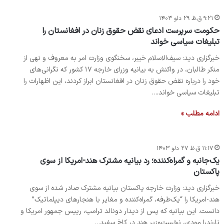
۹:۲۱ ق.ظ ۲۹ دلو ۱۴۰۳
حکومت سرپرست ادعای نقض حقوق زنان در افغانستان را
تبلیغات سیاسی خواند
خبرگزاری دید: سیف‌الاسلام خیبر، سخنگوی وزارت امر به معروف و نهی از
منکر طالبان، در واکنش به بیانیه وزرای خارجه ۱۷ کشور که نگرانی‌های
خود را درباره نقض حقوق زنان در افغانستان ابراز کردند، این اظهارات را
تبلیغات سیاسی خواند.…
ادامه مطلب »
۱۱:۱۷ ق.ظ ۲۷ دلو ۱۴۰۳
یک‌جانبه و گمراه‌کننده؛ رد بیانیه مشترک هند-امریکا از سوی
پاکستان
خبرگزاری دید: وزارت خارجه پاکستان بیانیه مشترک صادر شده از سوی
هند-امریکا را “یک‌طرفه، گمراه‌کننده و مغایر با هنجارهای دیپلماتیک”
دانست. این بیانیه که پس از دیدار دونالد ترامپ، رییس جمهور امریکا و
نارندرا مودی، نخست‌وزیر هند در کاخ سفید…