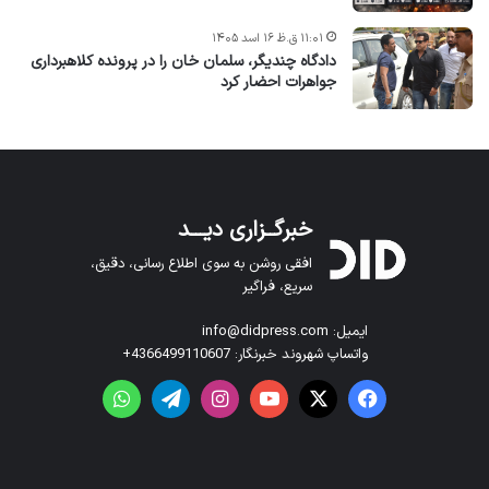
۱۱:۰۱ ق.ظ ۱۶ اسد ۱۴۰۵
دادگاه چندیگر، سلمان خان را در پرونده کلاهبرداری
جواهرات احضار کرد
خبرگــزاری دیـــد
افقی روشن به سوی اطلاع رسانی، دقیق،
سریع، فراگیر
ایمیل: info@didpress.com
واتساپ شهروند خبرنگار: 4366499110607+
فیس بوک
X
یوتیوب
اینستاگرام
تلگرام
واتس آپ