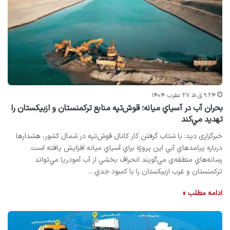
۹:۲۴ ق.ظ ۲۷ عقرب ۱۴۰۴
بحران آب در آسياي ميانه؛ قوش‌تپه منابع تركمنستان و ازبیكستان را
تهديد مي‌كند
خبرگزاری دید: با شتاب گرفتن كار كانال قوش‌تپه در شمال کشور، هشدارها
درباره پيامدهاي آبي اين پروژه براي آسياي ميانه افزايش يافته است.
رسانه‌هاي منطقه‌‌ي مي‌گويند انحراف بخشي از آب آمودريا مي‌تواند
تركمنستان و غرب ازبیكستان را با كمبود جدي…
ادامه مطلب »