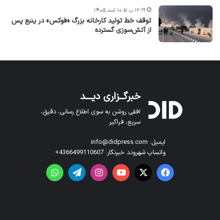
۱۲:۱۹ ب.ظ ۱۰ اسد ۱۴۰۵
توقف خط تولید کارخانه بزرگ «فوکس» در ینبع پس
از آتش‌سوزی گسترده
خبرگــزاری دیـــد
افقی روشن به سوی اطلاع رسانی، دقیق،
سریع، فراگیر
ایمیل: info@didpress.com
واتساپ شهروند خبرنگار: 4366499110607+
فیس بوک
X
یوتیوب
اینستاگرام
تلگرام
واتس آپ