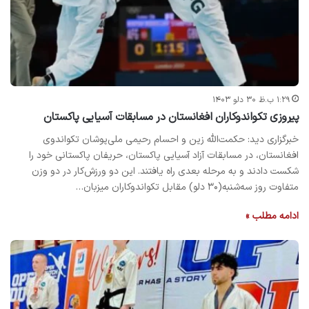
۱:۲۹ ب.ظ ۳۰ دلو ۱۴۰۳
پیروزی تکواندوکاران افغانستان در مسابقات آسیایی پاکستان
خبرگزاری دید: حکمت‌الله زین و احسام رحیمی ملی‌پوشان تکواندوی
افغانستان، در مسابقات آزاد آسیایی پاکستان، حریفان پاکستانی خود را
شکست دادند و به مرحله بعدی راه یافتند. این دو ورزش‌کار در دو وزن
متفاوت روز سه‌شنبه(۳۰ دلو) مقابل تکواندوکاران میزبان…
ادامه مطلب »