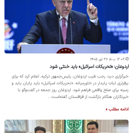
۱۲:۰۲ ب.ظ ۲۷ ثور ۱۴۰۵
اردوغان: «تحریکات اسرائیل» باید خنثی شود
خبرگزاری دید: رجب طیب اردوغان، رئیس‌جمهور ترکیه، اعلام کرد که برای
برقراری ثبات پایدار در خاورمیانه، «تحریکات اسرائیل» باید پایان یابد و
زمینه برای صلح واقعی فراهم شود. اردوغان روز جمعه در گفت‌وگو با
خبرنگاران هنگام بازگشت از قزاقستان گفته‌است:…
ادامه مطلب »