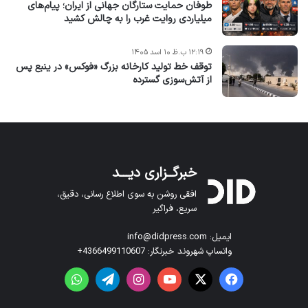
طوفان حمایت ستارگان جهانی از ایران؛ پیام‌های
میلیاردی روایت غرب را به چالش کشید
۱۲:۱۹ ب.ظ ۱۰ اسد ۱۴۰۵
توقف خط تولید کارخانه بزرگ «فوکس» در ینبع پس
از آتش‌سوزی گسترده
خبرگــزاری دیـــد
افقی روشن به سوی اطلاع رسانی، دقیق،
سریع، فراگیر
ایمیل: info@didpress.com
واتساپ شهروند خبرنگار: 4366499110607+
فیس بوک
X
یوتیوب
اینستاگرام
تلگرام
واتس آپ