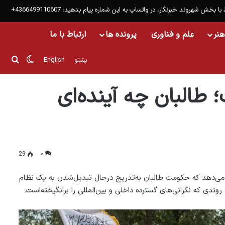
 با بخش شهروند خبرنگار، در واتساپ به این شماره پیام بدهید: 4366499110607+
هنر
علم و فناوری
پرونده ها
ارتباط با ما
تغییر پو
جست
پشتو
English
ی‌سازند؟
البان چه آینده‌ای
29
۰
 می‌دهد که حکومت طالبان به‌تدریج درحال تبدیل‌شدن به یک نظام
وندی که نگرانی‌های گسترده داخلی و بین‌المللی را برانگیخته‌است.