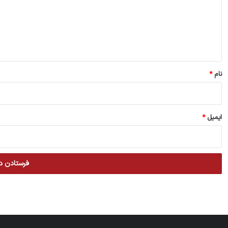
گ
ا
ه
*
نام
*
ایمیل
*