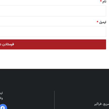
نام
*
ایمیل
*
ایمیل: m
واتس
یع، فراگیر
فیس 