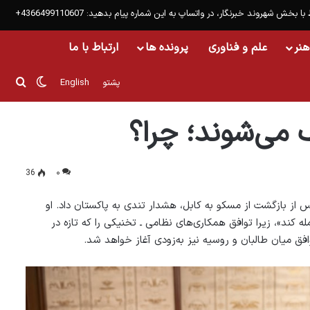
 با بخش شهروند خبرنگار، در واتساپ به این شماره پیام بدهید: 4366499110607+
هنر
علم و فناوری
پرونده ها
ارتباط با ما
تغییر پو
جست
پشتو
English
ک می‌شوند؛ چرا؟
36
۰
ز بازگشت از مسکو به کابل، هشدار تندی به پاکستان داد. او
ه کند»، زیرا توافق همکاری‌های نظامی ـ تخنیکی را که تازه در
وافق میان طالبان و روسیه نیز به‌زودی آغاز خواهد شد.