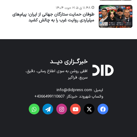
۱۱:۴۸ ق.ظ ۲۱ حوت ۱۴۰۴
طوفان حمایت ستارگان جهانی از ایران؛ پیام‌های
میلیاردی روایت غرب را به چالش کشید
خبرگــزاری دیـــد
افقی روشن به سوی اطلاع رسانی، دقیق،
سریع، فراگیر
ایمیل: info@didpress.com
واتساپ شهروند خبرنگار: 4366499110607+
فیس بوک
X
یوتیوب
اینستاگرام
تلگرام
واتس آپ