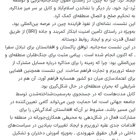
ایجاد کرد؛ چرا که چین، در راستای اصول چندجانبه‌گرایی و توسعه
بُرد-بُرد خود، بار دیگر با نشاندن اسلام‌آباد و کابل بر سر میز مذاکره،
به تحکیم صلح و اتصال منطقه‌ای کمک کرد.
این نشست، نشانه‌ای از نفوذ فزاینده چین در عرصه بین‌المللی بود،
به‌ویژه در راستای تأمین امنیت ابتکار کمربند و جاده (BRI) از طریق
اعمال قدرت نرم و ایجاد روابط دوستانه.
در این نشست سه‌جانبه، توافق پاکستان و افغانستان برای تبادل سفرا
ـ که اکنون انجام شده است ـ پیامی مثبت برای جنگ‌طلبان منطقه‌ای و
بین‌المللی بود؛ چرا که زمینه را برای مذاکره درباره مسایل مشترک از
جمله تروریزم و تجارت فراهم ساخت. این نشست همچنین فضایی
برای اعتمادسازی میان دو کشور همسایه فراهم آورد، آن هم در
شرایطی که بحران منطقه‌ای در حال شکل‌گیری بود.
کابل مدت‌هاست که در جستجوی به‌رسمیت‌شناخته‌شدن توسط
جامعه جهانی است؛ اما حمایت چین می‌تواند گامی تعیین‌کننده در
این مسیر باشد، مشروط بر آن‌که افغانستان آمادگی‌اش را برای
مشارکت فعال در شکل‌دهی به محیطی همکاری‌جویانه در منطقه با
اقدامات جدی علیه تروریزم و ایجاد تغییرات بنیادین در سیاست‌های
داخلی در قبال حقوق شهروندی ـ به‌ویژه آموزش دختران و تشکیل