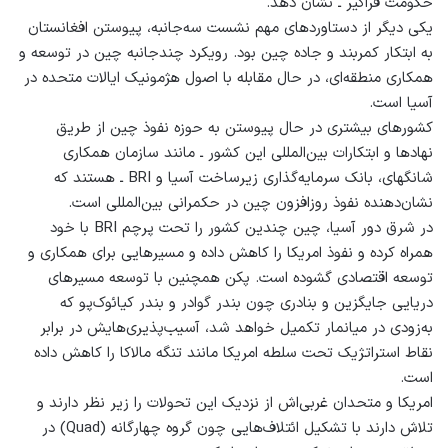
حکومت فراگیر ـ نشان دهد.
یکی دیگر از دستاوردهای مهم نشست سه‌جانبه، پیوستن افغانستان
به ابتکار کمربند و جاده چین بود. رویکرد چندجانبه چین در توسعه و
همکاری منطقه‌ای، در حال مقابله با اصول هژمونیک ایالات متحده در
آسیا است.
کشورهای بیشتری در حال پیوستن به حوزه نفوذ چین از طریق
نهادها و ابتکارات بین‌المللی این کشور ـ مانند سازمان همکاری
شانگهای، بانک سرمایه‌گذاری زیرساخت آسیا و BRI ـ هستند که
نشان‌دهنده نفوذ روزافزون چین در حکمرانی بین‌المللی است.
در شرق دور آسیا، چین چندین کشور را تحت پرچم BRI با خود
همراه کرده و نفوذ امریکا را کاهش داده و مسیرهایی برای همکاری و
توسعه اقتصادی گشوده است. پکن همچنین با توسعه مسیرهای
دریایی جایگزین و بنادری چون بندر گوادر و بندر کیائوک‌پو که
به‌زودی در میانمار تکمیل خواهد شد، آسیب‌پذیری‌هایش در برابر
نقاط استراتژیک تحت سلطه امریکا مانند تنگه مالاکا را کاهش داده
است.
امریکا و متحدان غربی‌اش از نزدیک این تحولات را زیر نظر دارند و
تلاش دارند با تشکیل ائتلاف‌هایی چون گروه چهارگانه (Quad) در